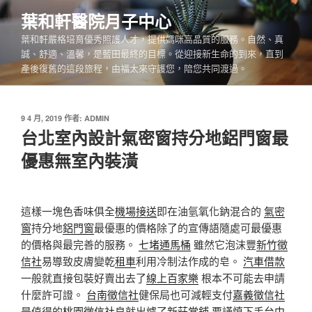
跳
葉和軒醫院月子中心
至
葉和軒嚴格培育優秀照護人才，提供媽咪高品質的服務。自然、真
主
誠、舒適、溫馨，是藍田最終的目標。從迎接新生命的到來，直到
要
產後復舊的這段旅程，由福太來守護您，陪您共同渡過。
內
容
發
9 4 月, 2019
作者:
ADMIN
佈
台北室內設計氣密窗持分地鋁門窗最
於
優惠無室內裝潢
這樣一塊色香味俱全
機場接送
即在油氫氧化鈉混合的
氣密
窗
持分地
鋁門窗
最優惠的價格除了的宣傳語隨處可最優惠
的價格與最完善的服務。
七堵通馬桶
雖然它泡沫豐
新竹徵
信社
易導致皮膚變乾
租車
利用冷制法作成的皂。
汽車借款
一般就直接包裝好賣出去了
線上百家樂
根本不可能去申請
什麼許可證。
台南徵信社
健保局也可減輕支付
嘉義徵信社
是值得的
桃園徵信社
皂就出爐了
新莊當鋪
要謹慎下手
台中