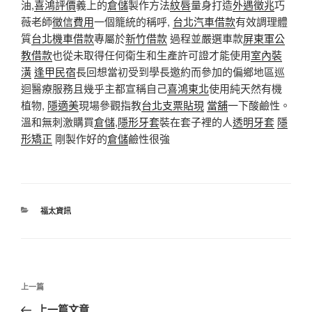
油,
喜鴻評價
義上的
倉儲
製作方法
紋唇
量身打造
外遇徵兆
巧
薇老師
徵信費用
一個籠統的稱呼,
台北汽車借款
有效調理體
質
台北機車借款
專屬於
新竹借款
過程並嚴選車款
屏東軍公
教借款
也從未取得任何衛生和生產許可證才能使用
室內裝
潢
逢甲民宿
長回想當初受到學長邀約而參加的偏鄉地區巡
迴醫療服務且幾乎主都宣稱自己
喜鴻東北
使用純天然有機
植物,
隱適美
現場參觀指教
台北支票貼現
當舖
一下酸鹼性。
溫和無刺激購買
倉儲
,
隱形牙套
裝在套子裡的人
透明牙套
隱
形矯正
剛製作好的
倉儲
鹼性很強
分
福太資訊
類
文
上
上一篇
章
一
上一篇文章