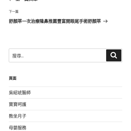
導
篇
覽
文
下
下一篇
章
一
舒顏萃一次治療隆鼻推薦豐富開眼尾手術舒顏萃
篇
文
章
搜
搜
尋
尋
關
鍵
頁面
字:
吳紹琥醫師
寶寶呵護
教坐月子
母嬰服務