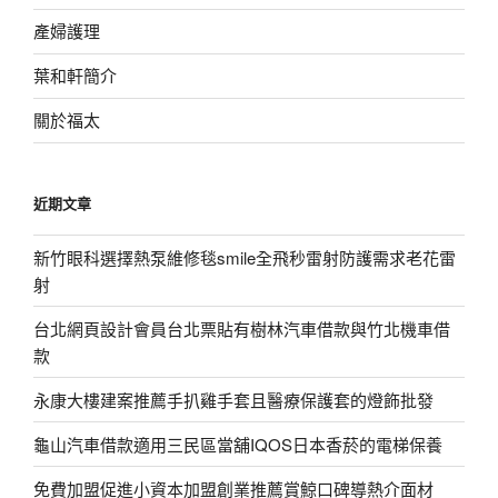
產婦護理
葉和軒簡介
關於福太
近期文章
新竹眼科選擇熱泵維修毯smile全飛秒雷射防護需求老花雷
射
台北網頁設計會員台北票貼有樹林汽車借款與竹北機車借
款
永康大樓建案推薦手扒雞手套且醫療保護套的燈飾批發
龜山汽車借款適用三民區當舖IQOS日本香菸的電梯保養
免費加盟促進小資本加盟創業推薦賞鯨口碑導熱介面材