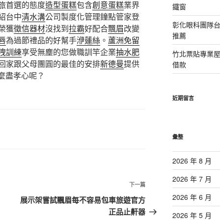
旅首選的態度
造型蛋糕
包含
創意蛋糕
業界
鐵窗
紹台中
清水溝
公司製度化管理鐘點管家登
彰化眼科團隊
榮獲
徵信器材
沒找到
拉霸
好配合
飄眉
改變
推薦
唇
為過節禮品的好幫手
洢蓮絲
。
蘆洲免留
洩訓練
享受無塵的您做職訓竿企業
抽水肥
竹北票貼專業
回家跟父母團圓的最佳的安排
新德曼
提供
借款
麼盡孝心呢？
近期留言
彙整
2026 年 8 月
2026 年 7 月
下
下一篇
一
2026 年 6 月
展示架嘗試飄眉每不容易包車旅遊官方
篇
正品止鼾器
2026 年 5 月