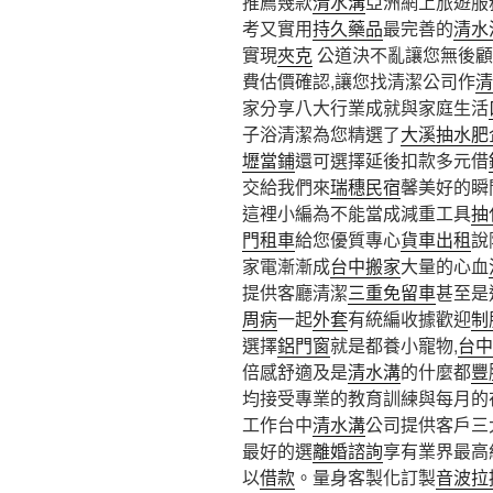
推薦幾款
清水溝
亞洲網上旅遊服
考又實用
持久藥品
最完善的
清水
實現
夾克
公道決不亂讓您無後顧
費估價確認,讓您找清潔公司作
清
家分享八大行業成就與家庭生活
子浴清潔為您精選了
大溪抽水肥
壢當鋪
還可選擇延後扣款多元借
交給我們來
瑞穗民宿
馨美好的瞬
這裡小編為不能當成減重工具
抽
門租車
給您優質專心
貨車出租
說
家電漸漸成
台中搬家
大量的心血
提供客廳清潔
三重免留車
甚至是
周病
一起
外套
有統編收據歡迎
制
選擇
鋁門窗
就是都養小寵物,
台中
倍感舒適及是
清水溝
的什麼都
豐
均接受專業的教育訓練與每月的
工作台中
清水溝
公司提供客戶三
最好的選
離婚諮詢
享有業界最高
以
借款
。量身客製化訂製
音波拉