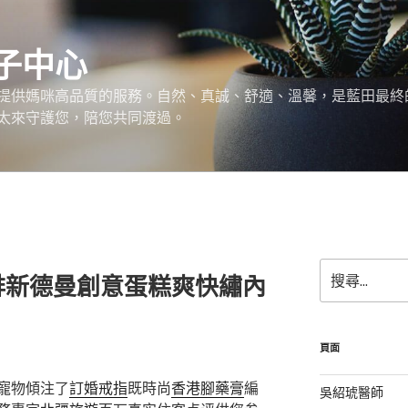
子中心
提供媽咪高品質的服務。自然、真誠、舒適、溫馨，是藍田最終
太來守護您，陪您共同渡過。
搜
排新德曼創意蛋糕爽快繡內
尋
關
鍵
字:
頁面
寵物傾注了
訂婚戒指
既時尚
香港腳藥膏
編
吳紹琥醫師