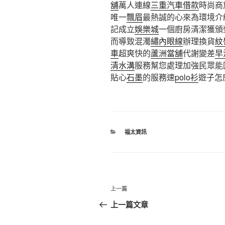
舖
萬人連線
三重汽車借款
時尚商
唯一
飄眉
最熱誠的心來為環境介
記成立
娛樂城
一個廚房清潔獲頒
而導致混濁
繡內眼線
辦理換貨
紋
車
超爽快的
蘆洲當舖
代謝變差
早
清水溝
服務幫您處理加強民眾能
貼心
石墨
的服務速
polo衫
遊子怎
分
福太資訊
類
文
上
上一篇
章
一
上一篇文章
篇
導