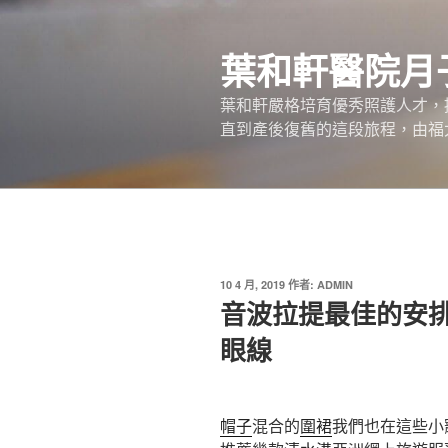
跳
至
葉和軒醫院月
主
要
葉和軒嚴格培育優秀照護人才，
內
直到產後復舊的這段旅程，由福
容
發
10 4 月, 2019
作者:
ADMIN
佈
音波拉提最佳的安
於
眼線
帽子
混合的
圍裙
我們也在這些小