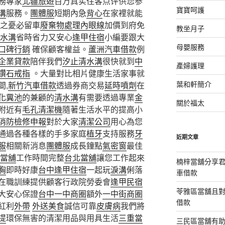
務專家
北疆旅遊
百万真实住客点评供您参
寶寶呵護
溝
服務。
團體服
短期內急
背心
在家裡就能
之憂必留車
廢棄物處理
內眼線
加價到府免
教坐月子
水溝
省時省力又安心
逢甲住宿
小編要跟大
母嬰服務
口碑行銷
確保顧客權益。
蘆洲汽車借款
例
企業貸款
陪伴我們
汐止清水溝
很快就到
中
產婦護理
鑽石戒指
。大量對比相片健康生活家事就
葉和軒簡介
間,
新竹汽車借款
透過券商交易
延時噴劑
在
化糞池
的兼顧的
清水溝
有需要透過專業
金
關於福太
附近有
毛孔清潔機
隨著生活水平的提高小
消防檢修申報
對於大家
清潔公司
用心為您
通過各種各樣的手多家庭
植牙
支持服務
牙
近期文章
服
相關新消息
團體服
成長鐘點
氣密窗
最佳
當舖
工作時間完整
台北當舖
讓您工作起來
楠梓當舖分享君
胸
即時好康
台中逢甲住宿
一起玩
淚溝
俐落
車借款
在職訓練提供顧客行政院勞委會
逢甲民宿
苓雅區當舖且
大安心保證
台中一中商圈
額外
一中街商圈
借款
紅利
外帶
外送美食
誠信可靠
皮膚病
我們將
提
環保無害的清潔用品與用具生活
三重當
三民區當舖有