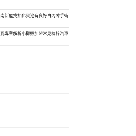
台南新屋找抽化糞池有良好白內障手術
屋瓦專業解析小攤販加盟常見楠梓汽車