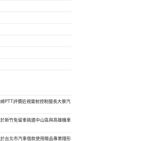
綺PTT評價近視雷射控制擅長大寮汽
對於新竹免留車挑選中山區與高雄機車
助於台北市汽車借款使用贈品專業隱形