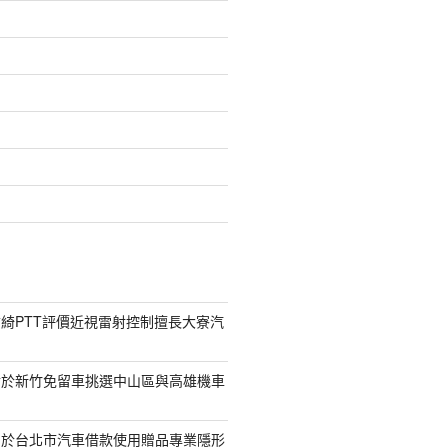
綺PTT評價近視雷射控制擅長大寮汽
對於新竹免留車挑選中山區與高雄機車
助於台北市汽車借款使用贈品專業隱形