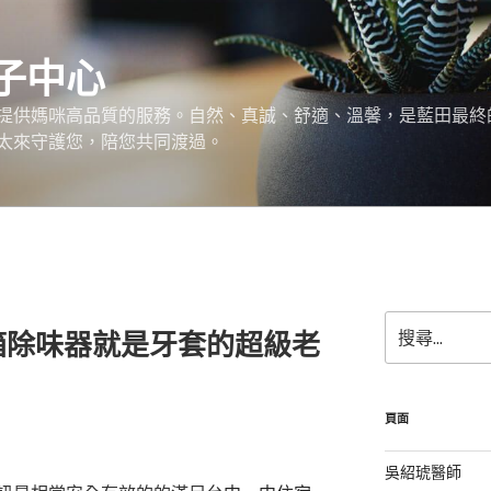
子中心
提供媽咪高品質的服務。自然、真誠、舒適、溫馨，是藍田最終
太來守護您，陪您共同渡過。
搜
箱除味器就是牙套的超級老
尋
關
鍵
字:
頁面
吳紹琥醫師