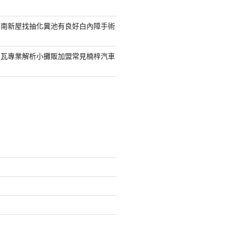
台南新屋找抽化糞池有良好白內障手術
屋瓦專業解析小攤販加盟常見楠梓汽車