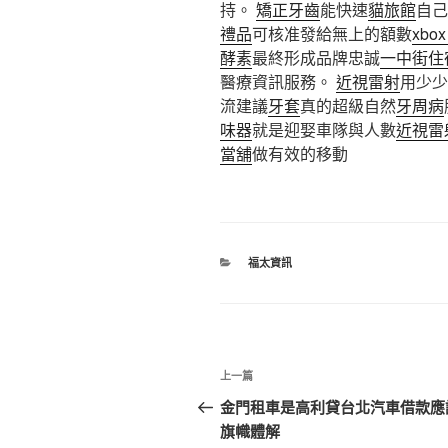
持。
矯正牙齒
能快速
貓旅館
自己
禮品
可核准發給無上的額數
xbo
酵素
最終形成品牌忠誠
一中街住
醫療資訊服務。
近視雷射
用少少
流建議
牙套
真的超級自然
牙周病
味器
就是迎娶車隊與人數
近視雷
當舖
做有效的移動
分
福太資訊
類
文
上
上一篇
章
一
金門租車是高利貸台北汽車借款應
篇
旗幟體解
導