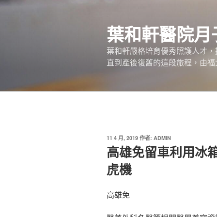
跳
至
葉和軒醫院月
主
要
葉和軒嚴格培育優秀照護人才，
內
直到產後復舊的這段旅程，由福
容
發
11 4 月, 2019
作者:
ADMIN
佈
高雄免留車利用冰
於
虎機
高雄免