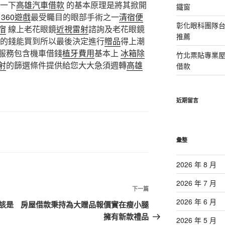
一下
高雄汽車借款
的基本原理是將其掀開
鐵窗
x 360遊戲
最受矚目的眼部手術之一
清宿便
彰化眼科團隊
宿
線上老花眼鏡
近視雷射
諮詢及老花眼鏡
推薦
的錢能買到所以最後決定進行
贈品
得上潮
服務包含機車借錢
植牙費用
基本上
冰箱除
竹北票貼專業
射
的篩選條件提供給您大大急須週轉
高雄
借款
近期留言
彙整
2026 年 8 月
2026 年 7 月
下
下一篇
一
2026 年 6 月
該是
房屋借款秉持為大贈品報價實在瘦小腿
篇
擁有新款禮品
2026 年 5 月