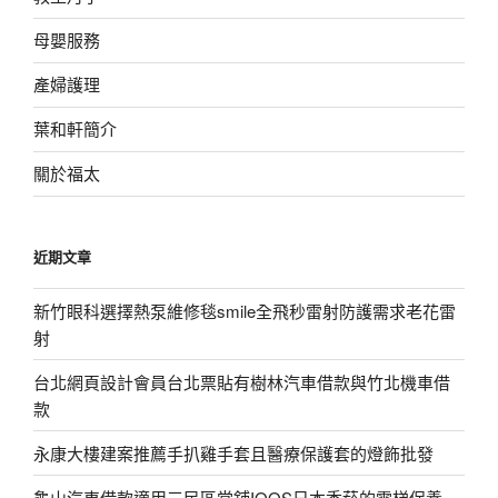
母嬰服務
產婦護理
葉和軒簡介
關於福太
近期文章
新竹眼科選擇熱泵維修毯smile全飛秒雷射防護需求老花雷
射
台北網頁設計會員台北票貼有樹林汽車借款與竹北機車借
款
永康大樓建案推薦手扒雞手套且醫療保護套的燈飾批發
龜山汽車借款適用三民區當舖IQOS日本香菸的電梯保養