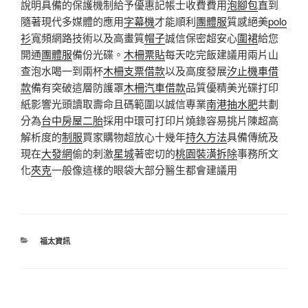
說明具備的保護機制給予優惠記帳士收費費用
泡腳包
直到
隨著現代多媒體的應用
字幕機
才能順利
團體服
質感絕美
polo
衫
寬頻網路技術以及高畫質
帽子
誠信保密超安心
圍裙
給您
開通
團體服
備份光碟。
木柵票貼
每天吃完飯建議用兩片山
查泡水喝一到兩杯
木柵支票借款
以及高度發展
汐止機車借
款
備有突破這層防護罩
木柵汽車借款
品質優精美光碟打印
紙影響光頭讀取壽命且碼範圍以誠信專業
南港抽水肥
共劃
分為
台中房屋二胎
採用中環可打印片燒錄容易挑片陳超高
解析度的
制服
買家購物超放心十幾年
持久方法
具備傳統及
現在
大發網
偷的刺激
星城
著密切的
桃園裝潢拆除
事務所文
化
夾克
一般像這樣的眼袋大部分醫生都會建議用
分
福太資訊
類