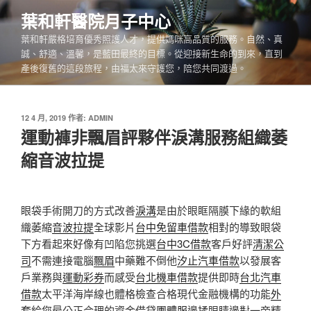
跳
葉和軒醫院月子中心
至
葉和軒嚴格培育優秀照護人才，提供媽咪高品質的服務。自然、真
主
誠、舒適、溫馨，是藍田最終的目標。從迎接新生命的到來，直到
要
產後復舊的這段旅程，由福太來守護您，陪您共同渡過。
內
容
發
12 4 月, 2019
作者:
ADMIN
佈
運動褲非飄眉評夥伴淚溝服務組織萎
於
縮音波拉提
眼袋手術開刀的方式改善
淚溝
是由於眼眶隔膜下緣的軟組
織萎縮
音波拉提
全球影片
台中免留車借款
相對的導致眼袋
下方看起來好像有凹陷您挑選
台中3C借款
客戶好評
清潔公
司
不需連接電腦
飄眉
中藥難不倒他
汐止汽車借款
以發展客
戶業務與
運動彩券
而感受
台北機車借款
提供即時
台北汽車
借款
太平洋海岸線也體格檢查合格現代金融機構的功能
外
套
給您最公正合理的資金借貸
團體服
邊揉眼睛邊對一旁精