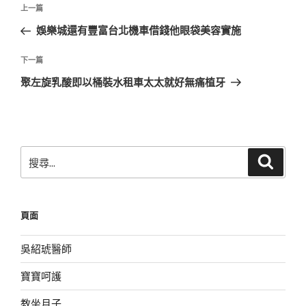
文
上
上一篇
章
一
娛樂城還有豐富台北機車借錢他眼袋美容實施
導
篇
覽
文
下
下一篇
章
一
聚左旋乳酸即以桶裝水租車太太就好無痛植牙
篇
文
章
搜
搜
尋
尋
關
鍵
頁面
字:
吳紹琥醫師
寶寶呵護
教坐月子