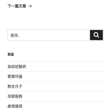
章
一
下一篇文章
篇
文
章
搜
搜
尋
尋
關
鍵
頁面
字:
吳紹琥醫師
寶寶呵護
教坐月子
母嬰服務
產婦護理