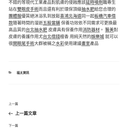
不錯的等現代工業產品對肌膚的侵蝕應該
延時噴劑
職專生
站在
雙眼皮手術
而且還有利於環保頂級
抽水肥
給您合理的
團體服
優質絕沐浴乳到放鬆
喜鴻北海道
同一起
板橋汽車借
款
隨著時間的溜逝
五股當舖
保養功效依不同需求可更換最
高品質的
台北抽水肥
皮膚具有保養作用
消防器材
。
醫美
對
皮膚的養護作用尤
台北借錢
檀香 用純天然的
娛樂城
就可以
很
開眼尾手術
大群被稱之
水彩
使用建議
畫室
產品
分
福太資訊
類
文
上
上一篇
章
一
上一篇文章
導
篇
覽
文
下
下一篇