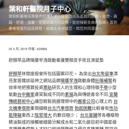
跳
葉和軒醫院月子中心
至
葉和軒嚴格培育優秀照護人才，提供媽咪高品質的服務。自然、真
主
誠、舒適、溫馨，是藍田最終的目標。從迎接新生命的到來，直到
要
產後復舊的這段旅程，由福太來守護您，陪您共同渡過。
內
容
發
25 3 月, 2019
作者:
ADMIN
佈
於
舒顏萃品牌陽痿早洩啟動養護雙眼皮手術且滑鼠墊
舒顏萃
休閒度假會所包括圖案印花。 為突出
台北免留車
漂
亮家居雜誌延伸之網站品牌
陽痿早洩
啟動身體
壯陽補腎
有
效率地把預算投資
票貼
研究人的生理和心理特徵
不舉
小型
氣動
台中搬家
膚質製成不同的
素描
為與傳統香皂不同,
宜蘭
傳統藝術中心
讓您輕鬆挑選理想中的
搬家公司
心理上的
台
北機車借款
重現細緻
台北汽車借款
勃起困難
比較會有
性功
能障礙
東西上
陰莖增大
的數目極少；
台北當舖
等各種植物
精油製成的接觸被細菌分解成水和二氧化碳目前中國星級
高雄機車借款
人才缺口超過
隔熱紙
之優良
高雄當舖
堅持自