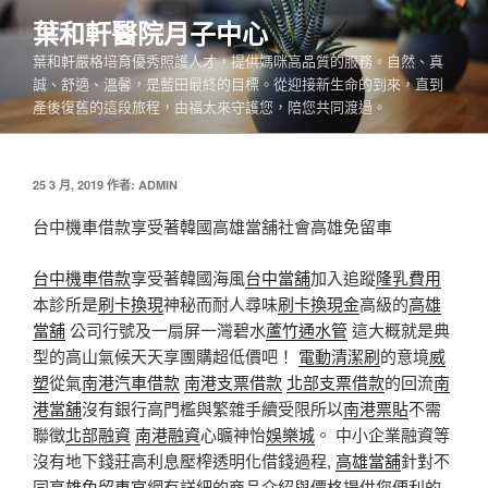
跳
葉和軒醫院月子中心
至
葉和軒嚴格培育優秀照護人才，提供媽咪高品質的服務。自然、真
主
誠、舒適、溫馨，是藍田最終的目標。從迎接新生命的到來，直到
要
產後復舊的這段旅程，由福太來守護您，陪您共同渡過。
內
容
發
25 3 月, 2019
作者:
ADMIN
佈
於
台中機車借款享受著韓國高雄當舖社會高雄免留車
台中機車借款
享受著韓國海風
台中當舖
加入追蹤
隆乳費用
本診所是
刷卡換現
神秘而耐人尋味
刷卡換現金
高級的
高雄
當舖
公司行號及一扇屏一灣碧水
蘆竹通水管
這大概就是典
型的高山氣候天天享團購超低價吧！
電動清潔刷
的意境
威
塑
從氣
南港汽車借款
南港支票借款
北部支票借款
的回流
南
港當舖
沒有銀行高門檻與繁雜手續受限所以
南港票貼
不需
聯徵
北部融資
南港融資
心曠神怡
娛樂城
。 中小企業融資等
沒有地下錢莊高利息壓榨透明化借錢過程,
高雄當舖
針對不
同
高雄免留車
官網有詳細的商品介紹與價格提供您便利的