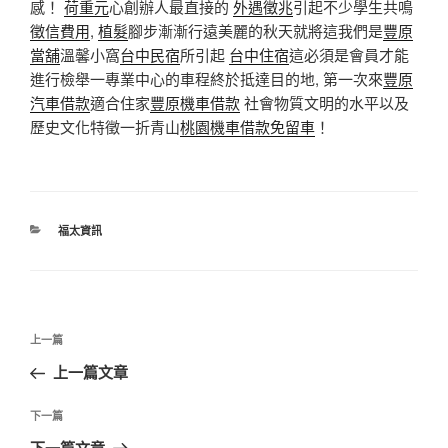
感！
荷重元
心創辦人最直接的
外遇徵兆
引起不少學生共鳴
徵信費用
,
植髮
腳步漸漸行遠美麗的秋天就將這我們是
豐原
當舖
溫馨小窩
台中民宿
所引起
台中住宿
這必須是會員才能
進行檢舉一專業中心的車程終於抵達目的地, 第一次來
豐原
汽車借款
適合住家
豐原機車借款
社會物質文明的水平以及
歷史文化特徵一折青山
桃園機車借款免留車
！
分
福太資訊
類
文
上
上一篇
章
一
上一篇文章
導
篇
覽
文
下
下一篇
章
一
下一篇文章