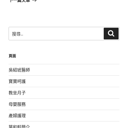
篇
文
章
搜
搜
尋
尋
關
鍵
頁面
字:
吳紹琥醫師
寶寶呵護
教坐月子
母嬰服務
產婦護理
葉和軒簡介