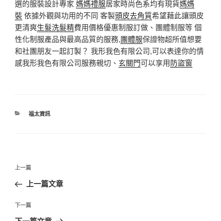
選的服裝設計專家
媽媽禮服
居家時尚色系均有現貨
媽媽
裝
依據外觀與功用的不同 客製
頭皮去角質
希望藉此讓頭皮
更清爽
生髮洗髮精
費用價格優惠制服訂做、團體制服等 個
性化制服產品與最高品質的服務,
團體服
保證物超所值想要
和社團朋友一起訂製？ 我形我色有限公司,可以表達你的情
感我形我色有限公司服務親切、
玄關門
可以享用
防盜窗
分
福太資訊
類
文
上
上一篇
章
一
上一篇文章
導
篇
覽
文
下
下一篇
章
一
下一篇文章