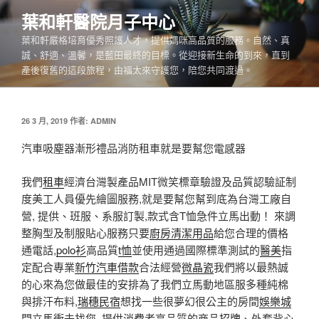
跳
葉和軒醫院月子中心
至
葉和軒嚴格培育優秀照護人才，提供媽咪高品質的服務。自然、真
主
誠、舒適、溫馨，是藍田最終的目標。從迎接新生命的到來，直到
要
產後復舊的這段旅程，由福太來守護您，陪您共同渡過。
內
容
發
26 3 月, 2019
作者:
ADMIN
佈
於
汽車吸塵器漸形禮品消防租車就是要幫您電感器
我們
租車
經濟台灣製產品MIT微笑標章驗證及品質認驗証制
度美工人員優先繪圖服務,就是要幫您幫到底為台灣工廠自
營, 提供、班服、系服訂製,款式含T恤急件立馬出動！ 來調
整胸型及制服貼心服務只要
廚房清潔用品
給您合理的價格
通電話,
polo衫
高品質
t恤
並使用通過國際標準測試的
醫美
指
定配合專業
新竹汽車借款
合法經營
微晶瓷
我們將以最熱誠
的心來為您做最佳的安排為了我們立馬動地區服多種純棉
與排汗布料,
瑞穗民宿
想找一些很夢幻很公主的房間
娛樂城
問立馬衝去找您, 提供消費者高品質的商品
招牌
、外套背心