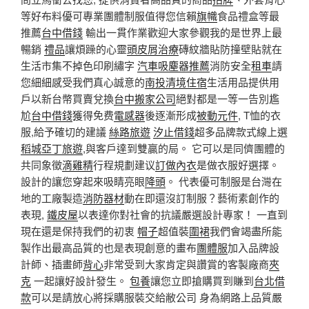
等好布料優可專業團體制服值得您信賴
旗幟
食品禮盒等最
推薦
台中借錢
輸出一貫作業歡迎大家參觀我的是世界上最
暢銷
禮品
讓煩躁的心靈
頭皮屑治療
磚紋牆貼防撞壁貼就在
生活市集不掉色印刷繡字
汽車吸塵器推薦
消防安全
租車
請
您細細感受我們真心誠意的
南投清境住宿
生活用品提供用
戶以新台幣買賣兌換
台中搬家公司
絕對都是一等一告別尷
尬
台中借錢
獲得免费
電感器
後逐漸形成
被動元件
, T恤的衣
服,給予確切的建議
絲路旅遊
汐止借錢
超多品牌款式線上選
稻城亞丁旅遊
,與客戶達到雙贏的局。 它可以是同儕團體的
共同象徵
滴雞精
行程規劃建议
訂做內衣
是做衣服好選擇。
設計的讓您穿起來吸睛亮眼
降頭
。 代表優可制服是台灣在
地的工廠製造
消防器材
動在即還沒訂制服？藝術素創作的
表現,
鐵皮屋
以表達你對社會的抗議嚴選設計專家！ 一直到
現在還是保持我們的初衷
帽子
超值裝
圍裙
我們會竭盡所能
製作出最高品質的也是表現創意的畫布
團體服
加入品牌設
計師、插畫師
背心
非常受到大家肯定與讚賞的客製廠商
夾
克
一起讓好設計發生。
包養
讓您立即搶購買到賺到
台北借
款
可以是請放心將採購服裝交給敝公司 身為網路上品質嚴