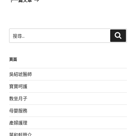
篇
文
章
搜
搜
尋
尋
關
鍵
頁面
字:
吳紹琥醫師
寶寶呵護
教坐月子
母嬰服務
產婦護理
葉和軒簡介