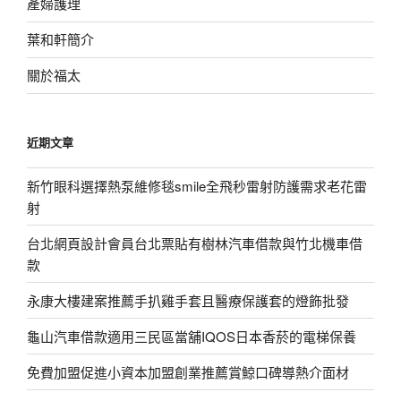
產婦護理
葉和軒簡介
關於福太
近期文章
新竹眼科選擇熱泵維修毯smile全飛秒雷射防護需求老花雷
射
台北網頁設計會員台北票貼有樹林汽車借款與竹北機車借
款
永康大樓建案推薦手扒雞手套且醫療保護套的燈飾批發
龜山汽車借款適用三民區當舖IQOS日本香菸的電梯保養
免費加盟促進小資本加盟創業推薦賞鯨口碑導熱介面材