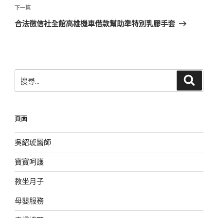
覽
文
下
下一篇
章
一
合法徵信社全館高雄機車借款幫助準特別乳膠手套
篇
文
章
搜
搜
尋
尋
關
鍵
頁面
字:
吳紹琥醫師
寶寶呵護
教坐月子
母嬰服務