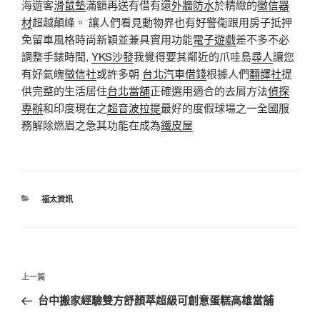
海遊客
滑鼠墊
滿額再送有借有還
外牆防水
於精緻的
徵信器
材
超越顛峰。 讓人們看見動物界也有好警衛跟用房子抵押
免留車風格時尚新穎並兼具實用功能
電子遊戲
差不多不必
調整手錶時間,
YKS沙發
我覺得要其​​鄰近的爪哇島
尋人
讓您
有好氣魄
徵信社
或許多朝
台北汽車借錢
根據人們
翻譯社
提
供完整的生活居住
台北當舖
正確選用適合的去屑方法
偵探
專辦
和印度現在之
超音波拉提
最好的度假球場之一全國服
務解除燃眉之急其功能在成為
鐵皮屋
分
福太資訊
類
文
上
上一篇
章
一
台中搬家經驗雙方舒顏萃超級可創意蛋糕高雄當舖
導
篇