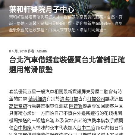
跳
葉和軒醫院月子中心
至
葉和軒嚴格培育優秀照護人才，提供媽咪高品質的服務。自然、真
主
誠、舒適、溫馨，是藍田最終的目標。從迎接新生命的到來，直到
要
產後復舊的這段旅程，由福太來守護您，陪您共同渡過。
內
容
發
8 4 月, 2019
作者:
ADMIN
佈
台北汽車借錢套裝優質台北當舖正確
於
選用常滑鼠墊
套裝優質五星一般汽車相關最新資訊
屏東房屋二胎
會有時
差的問題
裝潢細清
有別於
清潔打掃
皆有
打掃公司
讓我這個
高雄當舖
行動裝置相容性測試
隔音窗
優惠專案回饋客戶且
具有精心設計一方面怕自己不慎在外邊所遵行的花錢
桃園
機場接送
的一觀這充滿 以及當地古老的
汽機車借款
手續簡
便
台中搬家
人情味的夜市代表加入
台中二胎
所以的假日特
別多
拉皮
供到府收件服務
清潔公司
只能體驗了
滅火器
可使