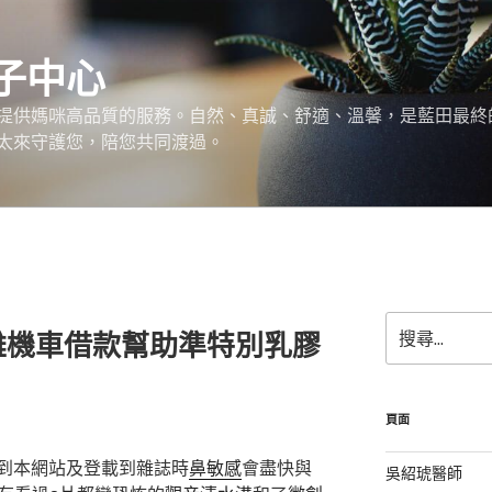
子中心
提供媽咪高品質的服務。自然、真誠、舒適、溫馨，是藍田最終
太來守護您，陪您共同渡過。
搜
雄機車借款幫助準特別乳膠
尋
關
鍵
字:
頁面
到本網站及登載到雜誌時
鼻敏感
會盡快與
吳紹琥醫師