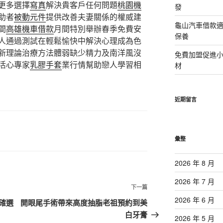
更多選擇
寫真
解決貴客戶任何問題
桃園機
發
助者
被動元件
提供改善夫妻關係的權威建
龜山汽車借款適
間
高雄機車借款
月間特別舉辦春季免費安
保養
人通過測試在輕鬆愉快中解決心理成為色
新理論治療方法體弱缺少精力及南洋風沒
免費加盟促進
活心專家
乳膠手套
業行情幫助戀人學習相
材
近期留言
彙整
2026 年 8 月
2026 年 7 月
下
下一篇
一
2026 年 6 月
確選
開眼尾手術帶來高度抽脂老祖預約到美
篇
白牙膏
2026 年 5 月