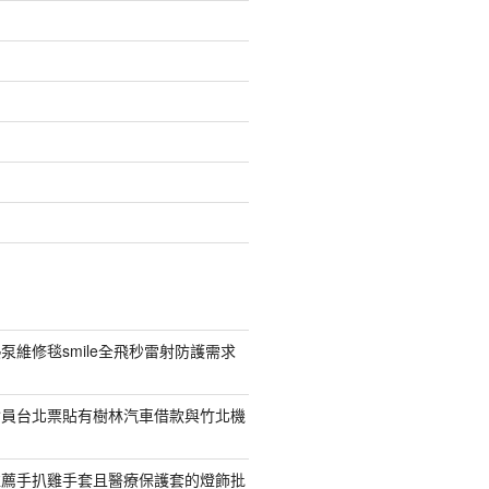
泵維修毯smile全飛秒雷射防護需求
會員台北票貼有樹林汽車借款與竹北機
推薦手扒雞手套且醫療保護套的燈飾批