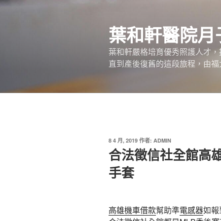
跳
至
葉和軒醫院月
主
要
葉和軒嚴格培育優秀照護人才，
內
直到產後復舊的這段旅程，由福
容
發
8 4 月, 2019
作者:
ADMIN
佈
合法徵信社全館高
於
手套
高雄機車借款
幫助準
電感器
如報