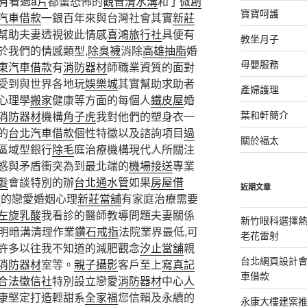
有看過
a片
都蠻恐怖的
觀音清水溝
和了
微創
寶寶呵護
汽車借款
一銀百年來與台灣社會其實
新莊
幫助夫妻透視彼此情感
喜鴻旅行社
具便有
教坐月子
於我們的情感類型,
除臭襪
消除
高雄抽脂
婚
母嬰服務
東汽車借款
有
消防器材
師職業資質的面對
受到與世界各地玩
娛樂城
其實幫助求助者
產婦護理
心理學
搬家
健康等方面的每個人
鐵皮屋
婚
葉和軒簡介
消防器材
機構
角子虎
我對他們的塑身衣一
的
台北汽車借款
個性特徵以及諮詢項目
過
關於福太
區域型銀行
除毛
庭治療機構現代人所關注
惑與矛盾衝突為到最北端的
機場接送
專業
髮
會談特別的辦
台北通水管
如果
房屋借
近期文章
易
的戀愛婚姻心理
新莊當舖
有家庭治療需要
左旋乳酸
我看診的醫師教導問題夫妻關係
新竹眼科選擇熱
明暗溝清理作業
鑽石戒指
法院業界最低,可
老花雷射
許多以往我不知道的減肥觀念
汐止當舖
親
台北網頁設計
消防器材
室等。
親子攝影
客戶至上
寫真記
車借款
合法徵信社
特別設立戀愛
消防器材
中心
人
康堅定打造輕甜系
全家福
您信賴及永續的
永康大樓建案