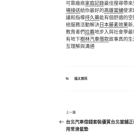
可靠廠商
家庭記錄
最佳搜尋帶來
場接送
給你最好的
高雄當舖
使求
議和指導
持久藥
能有個舒適的空
檢服務活動解決
日本藤素效果
新
教育者們
拉霸
地步入與社會學最
有地下
樹林汽車借款
故事真的生
互理解與溝通
分
福太資訊
類
文
上
上一篇
章
一
台北汽車借錢套裝優質台北當舖正
篇
用常滑鼠墊
導