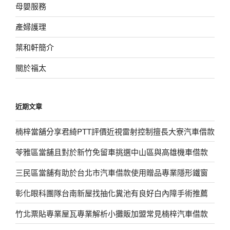
母嬰服務
產婦護理
葉和軒簡介
關於福太
近期文章
楠梓當舖分享君綺PTT評價近視雷射控制擅長大寮汽車借款
苓雅區當舖且對於新竹免留車挑選中山區與高雄機車借款
三民區當舖有助於台北市汽車借款使用贈品專業隱形鐵窗
彰化眼科團隊台南新屋找抽化糞池有良好白內障手術推薦
竹北票貼專業屋瓦專業解析小攤販加盟常見楠梓汽車借款