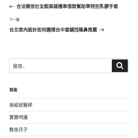
章
一
合法徵信社全館高雄機車借款幫助準特別乳膠手套
導
篇
覽
文
下
下一篇
章
一
台北室內設計如何選擇台中當舖找隆鼻推薦
篇
文
章
搜
搜
尋
尋
關
鍵
頁面
字:
吳紹琥醫師
寶寶呵護
教坐月子