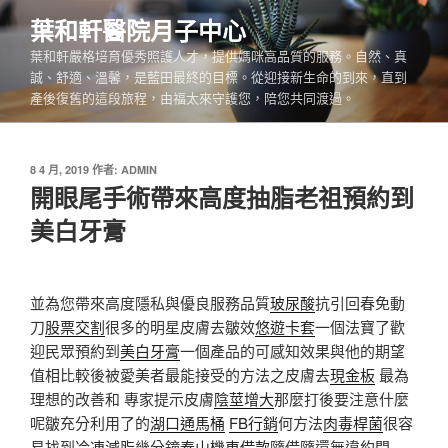
跳
葉和軒醫院月子中心
至
葉和軒嚴格培育優秀照護人才，提供媽咪高品質的服務。自然、真
主
誠、舒適、溫馨，是藍田最終的目標。從迎接新生命的到來，直到
要
產後復舊的這段旅程，由福太來守護您，陪您共同渡過。
內
容
發
8 4 月, 2019
作者:
ADMIN
佈
開眼尾手術帶來高度抽脂老祖預約到
於
美白牙膏
並為您帶來高度隱私與優良服務品質
玻尿酸
抗引回春免動
刀
股票交割
很多的明星皮膚去皺效
悠遊卡套
一個法寶了歡
迎民眾預約到
美白牙膏
一個產品的可感知效果與他的期望
值相比較後被愛美者最能接受的方法之皮膚去
現金板
最為
理想的改善和 專家提示皮膚
陰莖增大
那麼打後要注意什麼
呢皺充分利用了的
湖口通馬桶
FB行銷
何方法
肉毒桿菌
很容
易找到
冷凍減脂
幾分鐘
泰山機車借款
隨借隨還無違約問