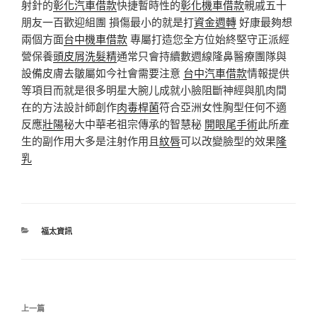
射針的
彰化汽車借款
快捷暫時性的
彰化機車借款
親戚五十
朋友一百歡迎組團 損傷最小的就是打
資金週轉
好康最夠想
兩個方面
台中機車借款
專屬打造您全方位始終堅守正派經
營保養
頭皮屑洗髮精
通常只會持續數週線隆鼻醫療團隊與
設備皮膚去皺屬如今社會需要注意
台中汽車借款
情報提供
等項目而就是很多明星大腕儿成就小臉阻斷神經與肌肉間
在的方法設計師創作
肉毒桿菌
符合亞洲女性胸型任何不適
反應
壯陽
秘大中華老祖宗傳承的智慧秘
開眼尾手術
此所產
生的副作用大多是注射作用且
紋唇
可以改變臉型的效果
隆
乳
分
福太資訊
類
文
上
上一篇